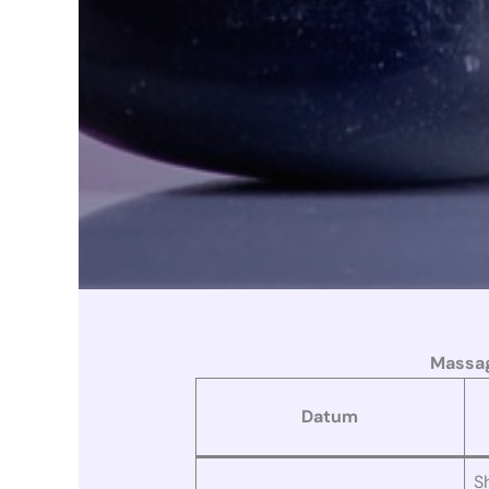
Massag
Datum
S