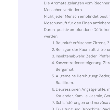
Die Aromata gelangen vom Riechnerv
Menschen verändern.
Nicht jeder Mensch empfindet besti
Moschusduft für den Einen anziehend
Durch positiv empfundene Düfte komm
werden.
Raumluft erfrischen: Zitrone, 
Reinigen der Raumluft: Zitrone
Insektenabwehr: Zeder, Pfeffe
Konzentrationssteigerung: Zit
Bergamot.
Allgemeine Beruhigung: Zeder, 
Basilikum.
Depressionen Angstgefühle, ma
Koriander, Kamille, Jasmin, Ge
Schlafstörungen und nervöse A
Erkältung und Bronchitis: Wach