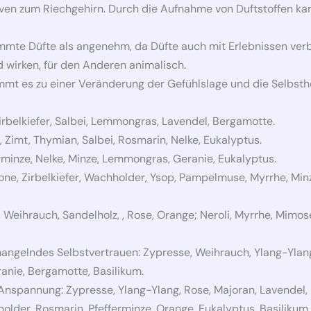
en zum Riechgehirn. Durch die Aufnahme von Duftstoffen ka
mmte Düfte als angenehm, da Düfte auch mit Erlebnissen ve
 wirken, für den Anderen animalisch.
t es zu einer Veränderung der Gefühlslage und die Selbsthei
Zirbelkiefer, Salbei, Lemmongras, Lavendel, Bergamotte.
, Zimt, Thymian, Salbei, Rosmarin, Nelke, Eukalyptus.
rminze, Nelke, Minze, Lemmongras, Geranie, Eukalyptus.
rone, Zirbelkiefer, Wachholder, Ysop, Pampelmuse, Myrrhe, Mi
Weihrauch, Sandelholz, , Rose, Orange; Neroli, Myrrhe, Mimose,
ngelndes Selbstvertrauen: Zypresse, Weihrauch, Ylang-Ylang,
ranie, Bergamotte, Basilikum.
nspannung: Zypresse, Ylang-Ylang, Rose, Majoran, Lavendel, K
older, Rosmarin, Pfefferminze, Orange, Eukalyptus, Basilikum.