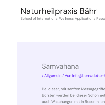
Zum
Naturheilpraxis Bähr
Inhalt
springen
School of International Wellness Applications Pass
Samvahana
/
Allgemein
/ Von
info@bernadette-k
Bei dieser, mit sanften Massagegri
Bürsten werden bei dieser Schönhei
auch Waschungen mit in Rosenmilc