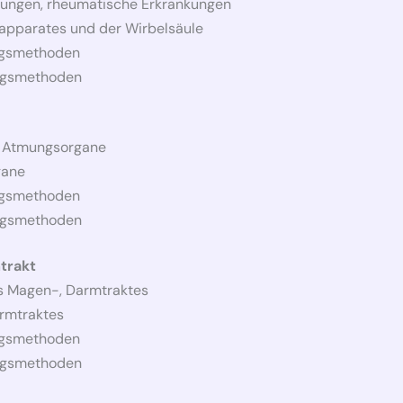
ungen, rheumatische Erkrankungen
pparates und der Wirbelsäule
ngsmethoden
ungsmethoden
r Atmungsorgane
gane
ngsmethoden
ungsmethoden
trakt
s Magen-, Darmtraktes
rmtraktes
ngsmethoden
ungsmethoden