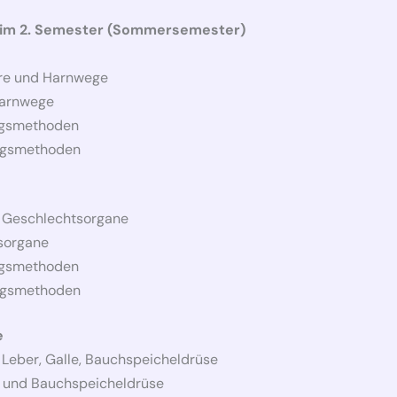
 im 2. Semester (Sommersemester)
ere und Harnwege
Harnwege
ngsmethoden
ungsmethoden
r Geschlechtsorgane
sorgane
ngsmethoden
ungsmethoden
e
 Leber, Galle, Bauchspeicheldrüse
e und Bauchspeicheldrüse