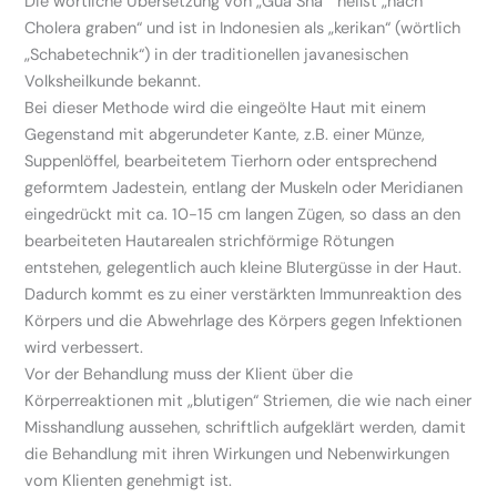
Die wörtliche Übersetzung von „Gua Sha“ heißt „nach
Cholera graben“ und ist in Indonesien als „kerikan“ (wörtlich
„Schabetechnik“) in der traditionellen javanesischen
Volksheilkunde bekannt.
Bei dieser Methode wird die eingeölte Haut mit einem
Gegenstand mit abgerundeter Kante, z.B. einer Münze,
Suppenlöffel, bearbeitetem Tierhorn oder entsprechend
geformtem Jadestein, entlang der Muskeln oder Meridianen
eingedrückt mit ca. 10-15 cm langen Zügen, so dass an den
bearbeiteten Hautarealen strichförmige Rötungen
entstehen, gelegentlich auch kleine Blutergüsse in der Haut.
Dadurch kommt es zu einer verstärkten Immunreaktion des
Körpers und die Abwehrlage des Körpers gegen Infektionen
wird verbessert.
Vor der Behandlung muss der Klient über die
Körperreaktionen mit „blutigen“ Striemen, die wie nach einer
Misshandlung aussehen, schriftlich aufgeklärt werden, damit
die Behandlung mit ihren Wirkungen und Nebenwirkungen
vom Klienten genehmigt ist.