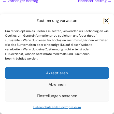
←
Vorheriger Beitrag
Nächster Beitrag
→
Zustimmung verwalten
Um dir ein optimales Erlebnis zu bieten, verwenden wir Technologien wie
Naturheilpraxis
Cookies, um Geräteinformationen zu speichern und/oder darauf
zuzugreifen. Wenn du diesen Technologien zustimmst, können wir Daten
Kontakt
wie das Surfverhalten oder eindeutige IDs auf dieser Website
verarbeiten. Wenn du deine Zustimmung nicht erteilst oder
Datenschutzerklärung
zurückziehst, können bestimmte Merkmale und Funktionen
Impressum
beeinträchtigt werden.
Akzeptieren
Ablehnen
Einstellungen ansehen
(C) 2024 Dr. Harald und Sabine Bähr
Datenschutzerklärung
Impressum