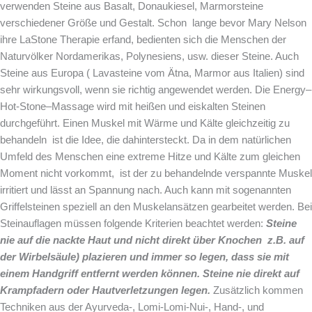
verwenden Steine aus Basalt, Donaukiesel, Marmorsteine
verschiedener Größe und Gestalt. Schon lange bevor Mary Nelson
ihre LaStone Therapie erfand, bedienten sich die Menschen der
Naturvölker Nordamerikas, Polynesiens, usw. dieser Steine. Auch
Steine aus Europa ( Lavasteine vom Ätna, Marmor aus Italien) sind
sehr wirkungsvoll, wenn sie richtig angewendet werden. Die Energy–
Hot-Stone–Massage wird mit heißen und eiskalten Steinen
durchgeführt. Einen Muskel mit Wärme und Kälte gleichzeitig zu
behandeln ist die Idee, die dahintersteckt. Da in dem natürlichen
Umfeld des Menschen eine extreme Hitze und Kälte zum gleichen
Moment nicht vorkommt, ist der zu behandelnde verspannte Muskel
irritiert und lässt an Spannung nach. Auch kann mit sogenannten
Griffelsteinen speziell an den Muskelansätzen gearbeitet werden. Bei
Steinauflagen müssen folgende Kriterien beachtet werden:
Steine
nie auf die nackte Haut und nicht direkt über Knochen z.B. auf
der Wirbelsäule) plazieren und immer so legen, dass sie mit
einem Handgriff entfernt werden können. Steine nie direkt auf
Krampfadern oder Hautverletzungen legen.
Zusätzlich kommen
Techniken aus der Ayurveda-, Lomi-Lomi-Nui-, Hand-, und