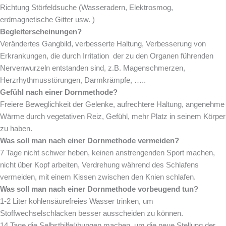
Richtung Störfeldsuche (Wasseradern, Elektrosmog,
erdmagnetische Gitter usw. )
Begleiterscheinungen?
Verändertes Gangbild, verbesserte Haltung, Verbesserung von
Erkrankungen, die durch Irritation der zu den Organen führenden
Nervenwurzeln entstanden sind, z.B. Magenschmerzen,
Herzrhythmusstörungen, Darmkrämpfe, …..
Gefühl nach einer Dornmethode?
Freiere Beweglichkeit der Gelenke, aufrechtere Haltung, angenehme
Wärme durch vegetativen Reiz, Gefühl, mehr Platz in seinem Körper
zu haben.
Was soll man nach einer Dornmethode vermeiden?
7 Tage nicht schwer heben, keinen anstrengenden Sport machen,
nicht über Kopf arbeiten, Verdrehung während des Schlafens
vermeiden, mit einem Kissen zwischen den Knien schlafen.
Was soll man nach einer Dornmethode vorbeugend tun?
1-2 Liter kohlensäurefreies Wasser trinken, um
Stoffwechselschlacken besser ausscheiden zu können.
14 Tage die Selbsthilfeübungen machen, um die neue Stellung der