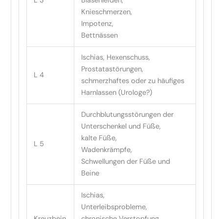
L 3
Blasenleiden,
Knieschmerzen,
Impotenz,
Bettnässen
Ischias, Hexenschuss,
Prostatastörungen,
L 4
schmerzhaftes oder zu häufiges
Harnlassen (Urologe?)
Durchblutungsstörungen der
Unterschenkel und Füße,
kalte Füße,
L 5
Wadenkrämpfe,
Schwellungen der Füße und
Beine
Ischias,
Unterleibsprobleme,
Kreuzbein
chronische Verstopfung,