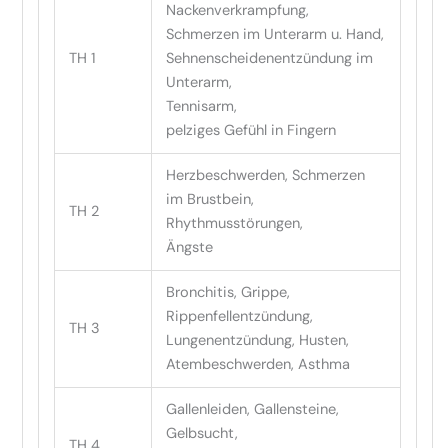
Nackenverkrampfung,
Schmerzen im Unterarm u. Hand,
TH 1
Sehnenscheidenentzündung im
Unterarm,
Tennisarm,
pelziges Gefühl in Fingern
Herzbeschwerden, Schmerzen
im Brustbein,
TH 2
Rhythmusstörungen,
Ängste
Bronchitis, Grippe,
Rippenfellentzündung,
TH 3
Lungenentzündung, Husten,
Atembeschwerden, Asthma
Gallenleiden, Gallensteine,
Gelbsucht,
TH 4