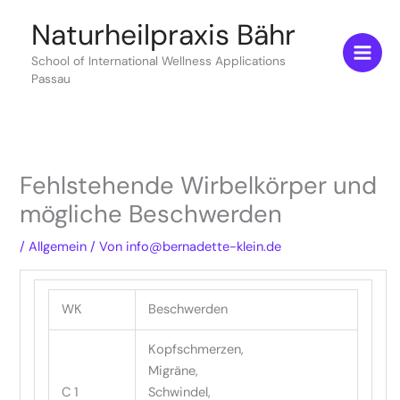
Zum
Naturheilpraxis Bähr
Inhalt
springen
School of International Wellness Applications
Passau
Fehlstehende Wirbelkörper und
mögliche Beschwerden
/
Allgemein
/ Von
info@bernadette-klein.de
WK
Beschwerden
Kopfschmerzen,
Migräne,
C 1
Schwindel,