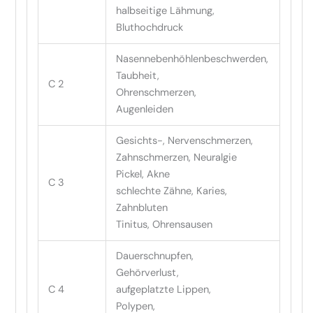
halbseitige Lähmung,
Bluthochdruck
Nasennebenhöhlenbeschwerden,
Taubheit,
C 2
Ohrenschmerzen,
Augenleiden
Gesichts-, Nervenschmerzen,
Zahnschmerzen, Neuralgie
Pickel, Akne
C 3
schlechte Zähne, Karies,
Zahnbluten
Tinitus, Ohrensausen
Dauerschnupfen,
Gehörverlust,
C 4
aufgeplatzte Lippen,
Polypen,