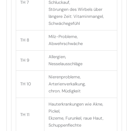
TH 7
Schluckauf,
Störungen des Wirbels über
längere Zeit: Vitaminmangel,
Schwächegefühl
Milz-Probleme,
TH 8
Abwehrschwäche
Allergien,
TH 9
Nesselausschläge
Nierenprobleme,
TH 10
Arterienverkalkung,
chron. Müdigkeit
Hauterkrankungen wie Akne,
Pickel,
TH 11
Ekzeme, Furunkel, raue Haut,
Schuppenflechte