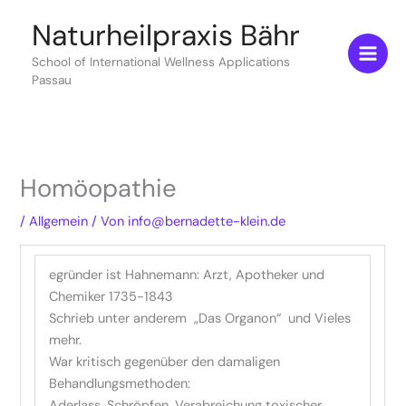
Zum
Naturheilpraxis Bähr
Inhalt
springen
School of International Wellness Applications
Passau
Homöopathie
/
Allgemein
/ Von
info@bernadette-klein.de
egründer ist Hahnemann: Arzt, Apotheker und
Chemiker 1735-1843
Schrieb unter anderem „Das Organon“ und Vieles
mehr.
War kritisch gegenüber den damaligen
Behandlungsmethoden:
Aderlass, Schröpfen, Verabreichung toxischer